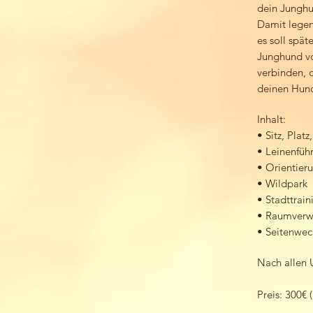
dein Junghu
Damit legen
es soll spä
Junghund vo
verbinden, 
deinen Hun
Inhalt:
• Sitz, Plat
• Leinenführ
• Orientie
• Wildpark
• Stadttrain
• Raumverw
• Seitenwech
Nach allen 
Preis: 300€