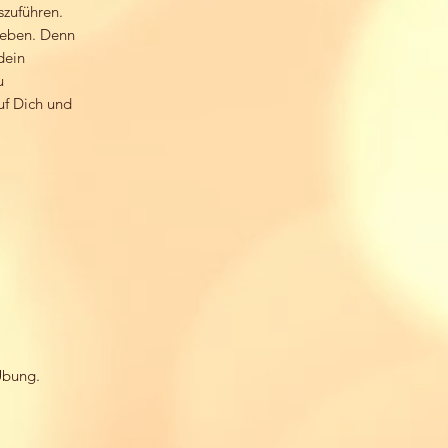
szuführen.
Leben. Denn
dein
u
uf Dich und
Übung.