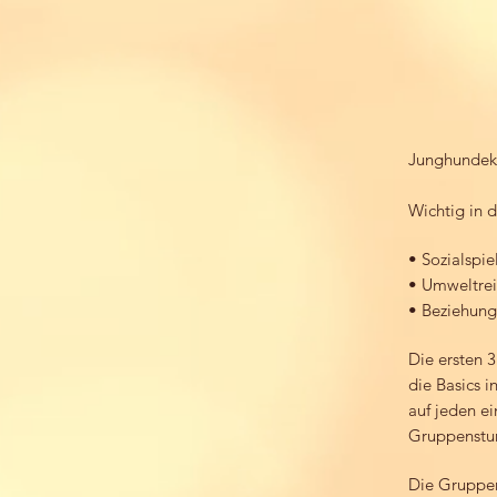
Junghundeku
Wichtig in di
• Sozialspie
• Umweltrei
• Beziehung
Die ersten 
die Basics 
auf jeden ei
Gruppenstu
Die Gruppen