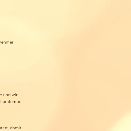
lnehmer
e und wir
s Lerntempo
tatt, damit