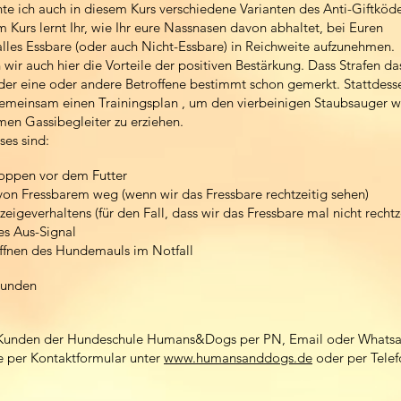
 ich auch in diesem Kurs verschiedene Varianten des Anti-Giftköde
m Kurs lernt Ihr, wie Ihr eure Nassnasen davon abhaltet, bei Euren
lles Essbare (oder auch Nicht-Essbare) in Reichweite aufzunehmen.
 wir auch hier die Vorteile der positiven Bestärkung. Dass Strafen d
t der eine oder andere Betroffene bestimmt schon gemerkt. Stattdess
gemeinsam einen Trainingsplan , um den vierbeinigen Staubsauger w
n Gassibegleiter zu erziehen.
es sind:
toppen vor dem Futter
 von Fressbarem weg (wenn wir das Fressbare rechtzeitig sehen)
eigeverhaltens (für den Fall, dass wir das Fressbare mal nicht rechtz
s Aus-Signal
Öffnen des Hundemauls im Notfall
tunden
Kunden der Hundeschule
Humans&Dogs per PN, Email oder
Whatsa
e per
Kontaktformular unter
www.humansanddogs.de
oder per Telef