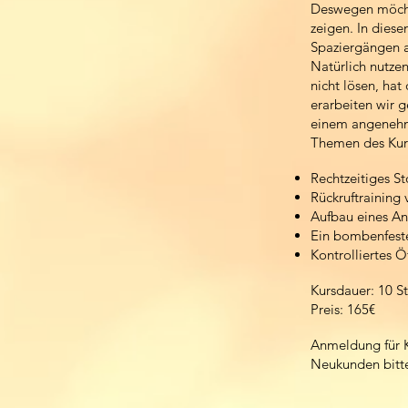
Deswegen möchte
zeigen. In diese
Spaziergängen a
Natürlich nutzen
nicht lösen, ha
erarbeiten wir 
einem angenehme
Themen des Kurs
Rechtzeitiges S
Rückruftraining
Aufbau eines Anz
Ein bombenfeste
Kontrolliertes 
Kursdauer: 10 S
Preis: 165€
Anmeldung für 
Neukunden bitt