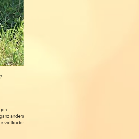
?
ngen
ganz anders
ie Giftköder