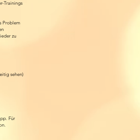
r-Trainings
as Problem
en
ieder zu
eitig sehen)
pp. Für
on.